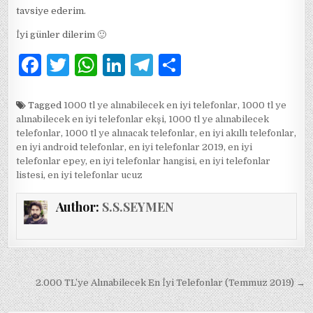
tavsiye ederim.
İyi günler dilerim 🙂
F
T
W
Li
T
S
a
w
h
n
el
h
c
it
at
k
e
ar
Tagged
1000 tl ye alınabilecek en iyi telefonlar
,
1000 tl ye
alınabilecek en iyi telefonlar ekşi
,
1000 tl ye alınabilecek
e
te
s
e
g
e
telefonlar
,
1000 tl ye alınacak telefonlar
,
en iyi akıllı telefonlar
,
b
r
A
dI
ra
en iyi android telefonlar
,
en iyi telefonlar 2019
,
en iyi
telefonlar epey
,
en iyi telefonlar hangisi
,
en iyi telefonlar
o
p
n
m
listesi
,
en iyi telefonlar ucuz
o
p
Author:
S.S.SEYMEN
k
Yazı
2.000 TL’ye Alınabilecek En İyi Telefonlar (Temmuz 2019) →
gezinmesi