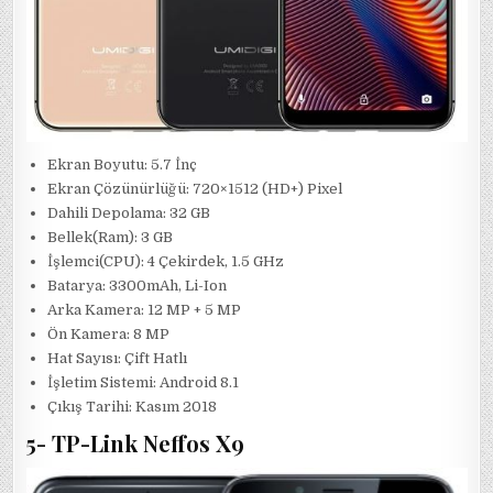
Ekran Boyutu: 5.7 İnç
Ekran Çözünürlüğü: 720×1512 (HD+) Pixel
Dahili Depolama: 32 GB
Bellek(Ram): 3 GB
İşlemci(CPU): 4 Çekirdek, 1.5 GHz
Batarya: 3300mAh, Li-Ion
Arka Kamera: 12 MP + 5 MP
Ön Kamera: 8 MP
Hat Sayısı: Çift Hatlı
İşletim Sistemi: Android 8.1
Çıkış Tarihi: Kasım 2018
5- TP-Link Neffos X9