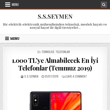
Skip
MENU
to
content
S.S.SEYMEN
Bir elektrik-elektronik mühendisinden teknoloji, meslek hayatı ve
sosyal hayat ile ilgili tavsiyeler…
MENU
POSTED
TEKNOLOJI
,
TELEFONLAR
IN
1.000 TL’ye Alınabilecek En İyi
Telefonlar (Temmuz 2019)
AUTHOR:
PUBLISHED
ON
S.S.SEYMEN
01/07/2019
LEAVE A COMMENT
DATE:
1.000
TL’YE
ALINABILECEK
EN
İYI
TELEFONLAR
(TEMMUZ
2019)