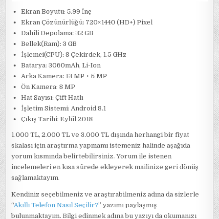
Ekran Boyutu: 5.99 İnç
Ekran Çözünürlüğü: 720×1440 (HD+) Pixel
Dahili Depolama: 32 GB
Bellek(Ram): 3 GB
İşlemci(CPU): 8 Çekirdek, 1.5 GHz
Batarya: 3060mAh, Li-Ion
Arka Kamera: 13 MP + 5 MP
Ön Kamera: 8 MP
Hat Sayısı: Çift Hatlı
İşletim Sistemi: Android 8.1
Çıkış Tarihi: Eylül 2018
1.000 TL, 2.000 TL ve 3.000 TL dışında herhangi bir fiyat
skalası için araştırma yapmamı istemeniz halinde aşağıda
yorum kısmında belirtebilirsiniz. Yorum ile istenen
incelemeleri en kısa sürede ekleyerek mailinize geri dönüş
sağlamaktayım.
Kendiniz seçebilmeniz ve araştırabilmeniz adına da sizlerle
“
Akıllı Telefon Nasıl Seçilir?
” yazımı paylaşmış
bulunmaktayım. Bilgi edinmek adına bu yazıyı da okumanızı