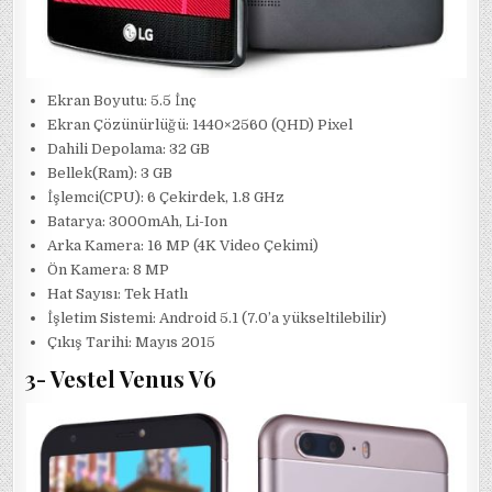
Ekran Boyutu: 5.5 İnç
Ekran Çözünürlüğü: 1440×2560 (QHD) Pixel
Dahili Depolama: 32 GB
Bellek(Ram): 3 GB
İşlemci(CPU): 6 Çekirdek, 1.8 GHz
Batarya: 3000mAh, Li-Ion
Arka Kamera: 16 MP (4K Video Çekimi)
Ön Kamera: 8 MP
Hat Sayısı: Tek Hatlı
İşletim Sistemi: Android 5.1 (7.0’a yükseltilebilir)
Çıkış Tarihi: Mayıs 2015
3- Vestel Venus V6